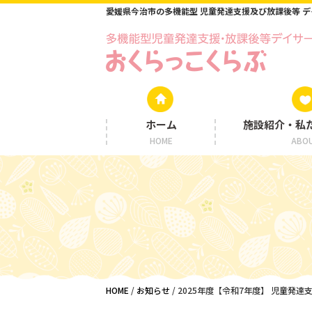
愛媛県今治市の多機能型 児童発達支援及び放課後等 
ホーム
施設紹介・私
HOME
ABO
HOME
/
お知らせ
/
2025年度【令和7年度】 児童発