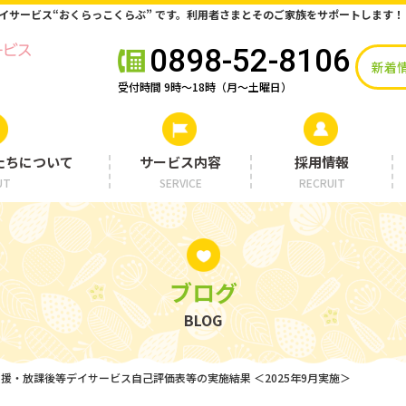
デイサービス“おくらっこくらぶ” です。利用者さまとそのご家族をサポートします！
0898-52-8106
新着
受付時間 9時〜18時（月〜土曜日）
たちについて
サービス内容
採用情報
UT
SERVICE
RECRUIT
ブログ
BLOG
達支援・放課後等デイサービス自己評価表等の実施結果 ＜2025年9月実施＞